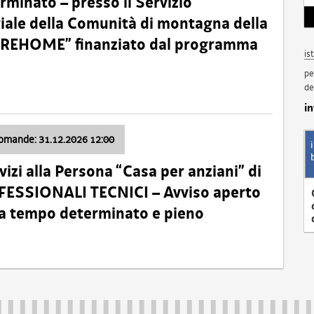
minato – presso il Servizio
oriale della Comunità di montagna della
o “REHOME” finanziato dal programma
is
pe
de
i
domande: 31.12.2026 12:00
izi alla Persona “Casa per anziani” di
ROFESSIONALI TECNICI – Avviso aperto
 a tempo determinato e pieno