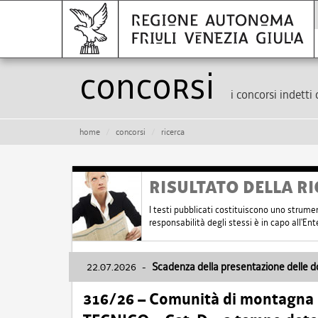
Concorsi
i concorsi indetti 
home
concorsi
ricerca
RISULTATO DELLA RI
I testi pubblicati costituiscono uno strume
responsabilità degli stessi è in capo all'E
22.07.2026
-
Scadenza della presentazione delle 
316/26 – Comunità di montagna