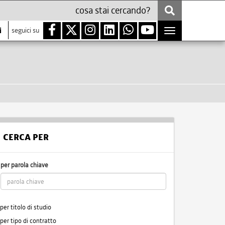
i
seguici su
Toggle
navigation
CERCA PER
per parola chiave
per titolo di studio
per tipo di contratto