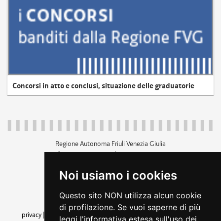
Concorsi in atto e conclusi, situazione delle graduatorie
Regione Autonoma Friuli Venezia Giulia
c.f. 80014930327; p.iva 00526040324
piazza Unità d'Italia 1 Trieste
Noi usiamo i cookies
+39 040 3771111
regione.friuliveneziagiulia@certregione.fvg.it
Questo sito NON utilizza alcun cookie
amministrazione trasparente
di profilazione. Se vuoi saperne di più
privacy
|
cookie
|
note legali
|
accessibilità
|
rss
|
dichiarazione di
leggi l'informativa estesa sull'uso dei