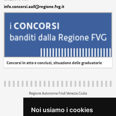
info.concorsi.aall@regione.fvg.it
Concorsi in atto e conclusi, situazione delle graduatorie
Regione Autonoma Friuli Venezia Giulia
c.f. 80014930327; p.iva 00526040324
piazza Unità d'Italia 1 Trieste
Noi usiamo i cookies
+39 040 3771111
regione.friuliveneziagiulia@certregione.fvg.it