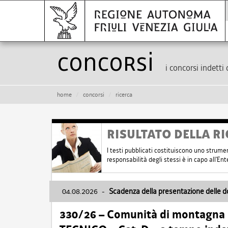
Concorsi
i concorsi indetti 
home
concorsi
ricerca
RISULTATO DELLA RI
I testi pubblicati costituiscono uno strume
responsabilità degli stessi è in capo all'E
04.08.2026
-
Scadenza della presentazione delle 
330/26 – Comunità di montagna