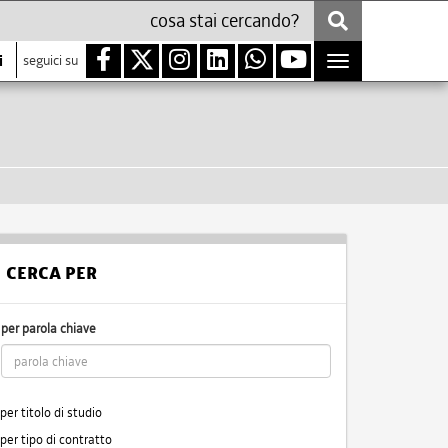
i
seguici su
Toggle
navigation
CERCA PER
per parola chiave
per titolo di studio
per tipo di contratto