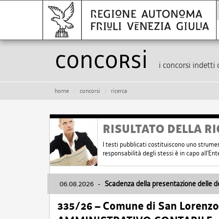
Concorsi
i concorsi indetti 
home
concorsi
ricerca
RISULTATO DELLA RI
I testi pubblicati costituiscono uno strume
responsabilità degli stessi è in capo all'E
06.08.2026
-
Scadenza della presentazione delle 
335/26 – Comune di San Lorenzo 