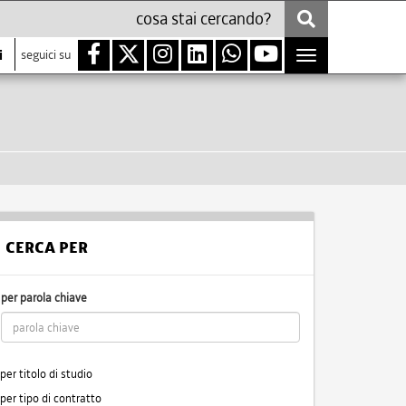
i
seguici su
Toggle
navigation
CERCA PER
per parola chiave
per titolo di studio
per tipo di contratto