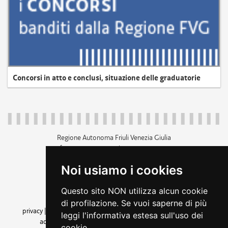
Concorsi in atto e conclusi, situazione delle graduatorie
Regione Autonoma Friuli Venezia Giulia
c.f. 80014930327; p.iva 00526040324
piazza Unità d'Italia 1 Trieste
Noi usiamo i cookies
+39 040 3771111
regione.friuliveneziagiulia@certregione.fvg.it
Questo sito NON utilizza alcun cookie
amministrazione trasparente
di profilazione. Se vuoi saperne di più
privacy
|
cookie
|
note legali
|
accessibilità
|
rss
|
dichiarazione di
leggi l'informativa estesa sull'uso dei
accessibilità
|
feedback
|
cambio preferenze cookie
cookie.