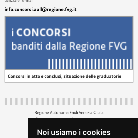
utilizzare l'e-mail
info.concorsi.aall@regione.fvg.it
Concorsi in atto e conclusi, situazione delle graduatorie
Regione Autonoma Friuli Venezia Giulia
c.f. 80014930327; p.iva 00526040324
piazza Unità d'Italia 1 Trieste
Noi usiamo i cookies
+39 040 3771111