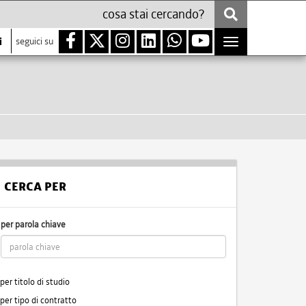
i
seguici su
Toggle
navigation
CERCA PER
per parola chiave
per titolo di studio
per tipo di contratto