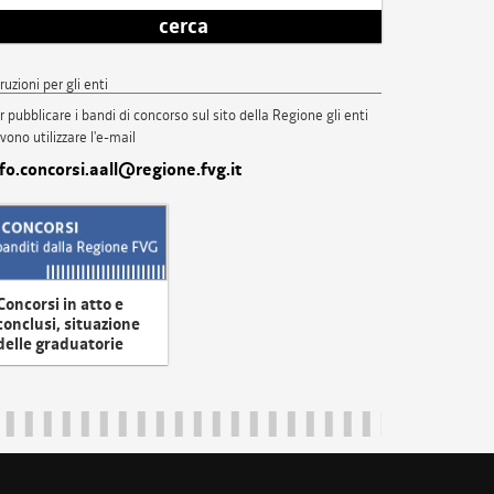
cerca
truzioni per gli enti
r pubblicare i bandi di concorso sul sito della Regione gli enti
vono utilizzare l'e-mail
nfo.concorsi.aall@regione.fvg.it
Concorsi in atto e
conclusi, situazione
delle graduatorie
uliveneziagiulia@certregione.fvg.it