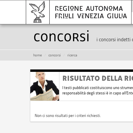
Concorsi
i concorsi indetti 
home
concorsi
ricerca
RISULTATO DELLA RI
I testi pubblicati costituiscono uno strume
responsabilità degli stessi è in capo all'E
Non ci sono risultati per i criteri richiesti.