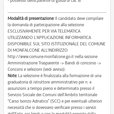
- possesso della patente di guida di cat. B.
Modalità di presentazione:
Il candidato deve compilare
la domanda di partecipazione alla selezione
ESCLUSIVAMENTE PER VIA TELEMATICA
UTILIZZANDO L’APPLICAZIONE INFORMATICA
DISPONIBILE SUL SITO ISTITUZIONALE DEL COMUNE
DI MONFALCONE ALL’INDIRIZZO
http://www.comune.monfalcone.go.it nella sezione
Amministrazione Trasparente -> Bandi di concorso ->
Concorsi e selezioni (vedi avviso).
Note:
La selezione è finalizzata alla formazione di una
graduatoria di istruttore amministrativo per n. 4
assunzioni a tempo pieno e determinato presso il
Servizio Sociale dei Comuni dell’Ambito territoriale
“Carso Isonzo Adriatico” (SCC) e per eventuali ulteriori
necessità che si dovessero verificare presso i servizi
dell’Ente, nei limiti e con le modalità previste dalla