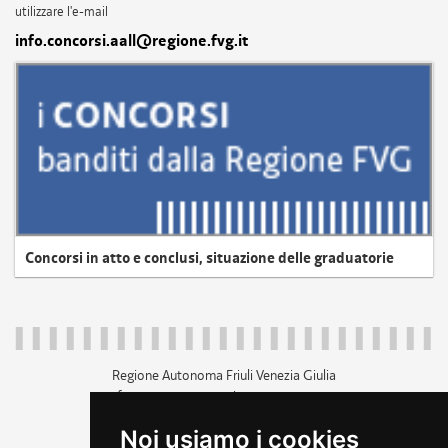
utilizzare l'e-mail
info.concorsi.aall@regione.fvg.it
Concorsi in atto e conclusi, situazione delle graduatorie
Regione Autonoma Friuli Venezia Giulia
c.f. 80014930327; p.iva 00526040324
piazza Unità d'Italia 1 Trieste
Noi usiamo i cookies
+39 040 3771111