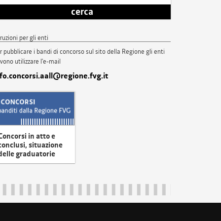
cerca
truzioni per gli enti
r pubblicare i bandi di concorso sul sito della Regione gli enti
vono utilizzare l'e-mail
nfo.concorsi.aall@regione.fvg.it
Concorsi in atto e
conclusi, situazione
delle graduatorie
uliveneziagiulia@certregione.fvg.it