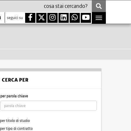
i
seguici su
Toggle
navigation
CERCA PER
per parola chiave
per titolo di studio
per tipo di contratto