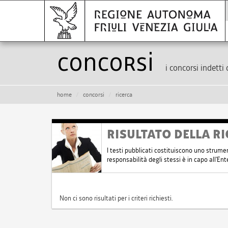
Concorsi
i concorsi indetti 
home
concorsi
ricerca
RISULTATO DELLA RI
I testi pubblicati costituiscono uno strume
responsabilità degli stessi è in capo all'E
Non ci sono risultati per i criteri richiesti.