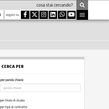
i
seguici su
Toggle
navigation
CERCA PER
per parola chiave
per titolo di studio
per tipo di contratto