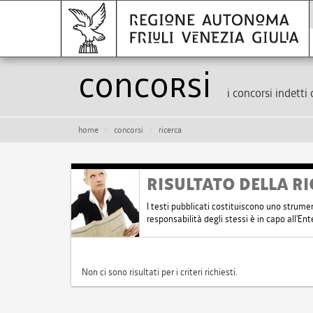
Concorsi
i concorsi indetti 
home
concorsi
ricerca
RISULTATO DELLA RI
I testi pubblicati costituiscono uno strume
responsabilità degli stessi è in capo all'E
Non ci sono risultati per i criteri richiesti.