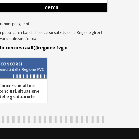
cerca
truzioni per gli enti
r pubblicare i bandi di concorso sul sito della Regione gli enti
vono utilizzare l'e-mail
nfo.concorsi.aall@regione.fvg.it
Concorsi in atto e
conclusi, situazione
delle graduatorie
uliveneziagiulia@certregione.fvg.it