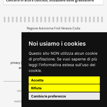
Concorsi in atto e conclusi, situazione delle graduatorie
Regione Autonoma Friuli Venezia Giulia
c.f. 80014930327; p.iva 00526040324
piazza Unità d'Italia 1 Trieste
Noi usiamo i cookies
+39 040 3771111
regione.friuliveneziagiulia@certregione.fvg.it
Questo sito NON utilizza alcun cookie
amministrazione trasparente
di profilazione. Se vuoi saperne di più
privacy
|
cookie
|
note legali
|
accessibilità
|
rss
|
dichiarazione di
leggi l'informativa estesa sull'uso dei
accessibilità
|
feedback
|
cambio preferenze cookie
cookie.
seguici su
Accetta
Rifiuta
ufficio stampa e comunicazione
sito a cura dell'
Cambia le preferenze
realizzazione
web design