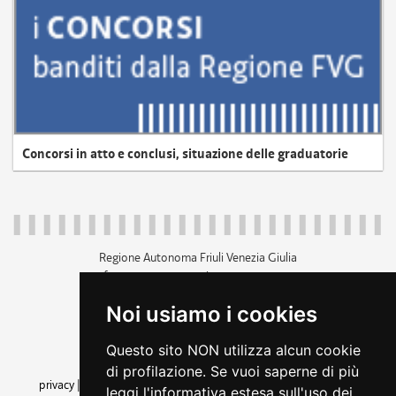
Concorsi in atto e conclusi, situazione delle graduatorie
Regione Autonoma Friuli Venezia Giulia
c.f. 80014930327; p.iva 00526040324
piazza Unità d'Italia 1 Trieste
Noi usiamo i cookies
+39 040 3771111
regione.friuliveneziagiulia@certregione.fvg.it
Questo sito NON utilizza alcun cookie
amministrazione trasparente
di profilazione. Se vuoi saperne di più
privacy
|
cookie
|
note legali
|
accessibilità
|
rss
|
dichiarazione di
leggi l'informativa estesa sull'uso dei