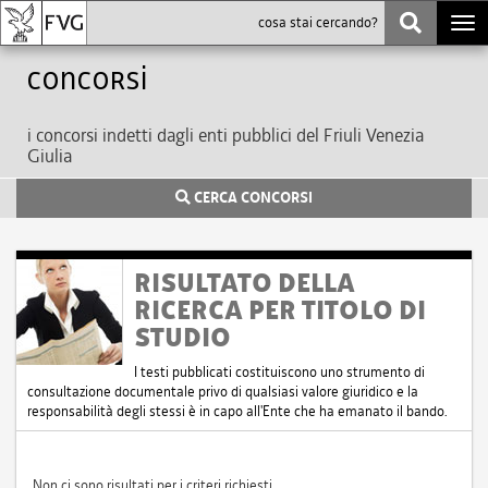
Togg
navi
Concorsi
i concorsi indetti dagli enti pubblici del Friuli Venezia
Giulia
CERCA CONCORSI
RISULTATO DELLA
RICERCA PER TITOLO DI
STUDIO
I testi pubblicati costituiscono uno strumento di
consultazione documentale privo di qualsiasi valore giuridico e la
responsabilità degli stessi è in capo all'Ente che ha emanato il bando.
Non ci sono risultati per i criteri richiesti.