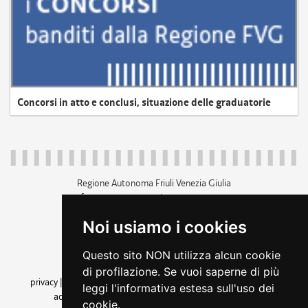
Concorsi in atto e conclusi, situazione delle graduatorie
Regione Autonoma Friuli Venezia Giulia
c.f. 80014930327; p.iva 00526040324
piazza Unità d'Italia 1 Trieste
Noi usiamo i cookies
+39 040 3771111
regione.friuliveneziagiulia@certregione.fvg.it
Questo sito NON utilizza alcun cookie
amministrazione trasparente
di profilazione. Se vuoi saperne di più
privacy
|
cookie
|
note legali
|
accessibilità
|
rss
|
dichiarazione di
leggi l'informativa estesa sull'uso dei
accessibilità
|
feedback
|
cambio preferenze cookie
cookie.