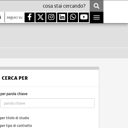
i
seguici su
Toggle
navigation
CERCA PER
per parola chiave
per titolo di studio
per tipo di contratto