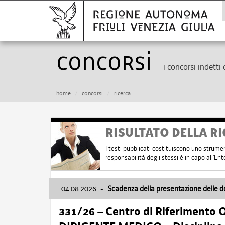
Concorsi
i concorsi indetti 
home
concorsi
ricerca
RISULTATO DELLA RI
I testi pubblicati costituiscono uno strume
responsabilità degli stessi è in capo all'E
04.08.2026
-
Scadenza della presentazione delle 
331/26 – Centro di Riferimento 