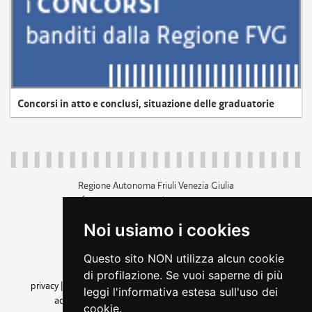
Concorsi in atto e conclusi, situazione delle graduatorie
Regione Autonoma Friuli Venezia Giulia
c.f. 80014930327; p.iva 00526040324
piazza Unità d'Italia 1 Trieste
Noi usiamo i cookies
+39 040 3771111
regione.friuliveneziagiulia@certregione.fvg.it
Questo sito NON utilizza alcun cookie
amministrazione trasparente
di profilazione. Se vuoi saperne di più
privacy
|
cookie
|
note legali
|
accessibilità
|
rss
|
dichiarazione di
leggi l'informativa estesa sull'uso dei
accessibilità
|
feedback
|
cambio preferenze cookie
cookie.