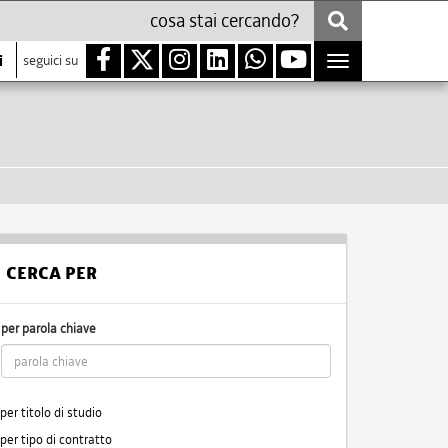
i
seguici su
Toggle
navigation
CERCA PER
per parola chiave
per titolo di studio
per tipo di contratto