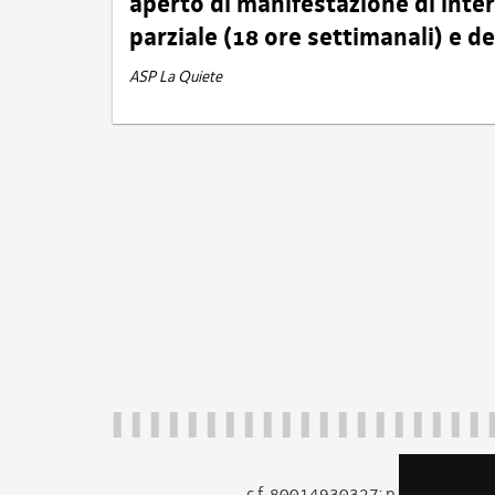
aperto di manifestazione di int
parziale (18 ore settimanali) e 
ASP La Quiete
c.f. 80014930327; p.iva 005260