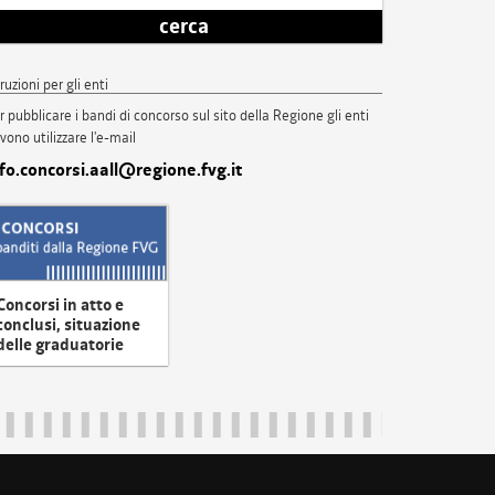
cerca
truzioni per gli enti
r pubblicare i bandi di concorso sul sito della Regione gli enti
vono utilizzare l'e-mail
nfo.concorsi.aall@regione.fvg.it
Concorsi in atto e
conclusi, situazione
delle graduatorie
uliveneziagiulia@certregione.fvg.it