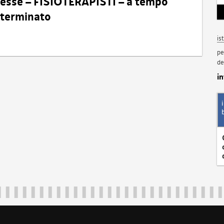
eresse – FISIOTERAPISTI – a tempo
determinato
is
pe
de
i
Regione Autonoma Friuli Venezia Giulia
40324
|
piazza Unità d'Italia 1 Trieste
|
+39 040 3771111
|
regione.fri