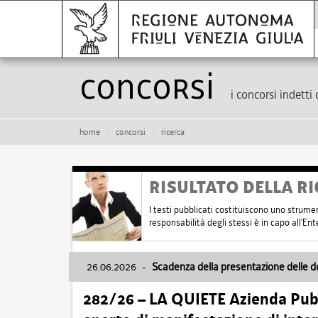
Concorsi
i concorsi indetti 
home
concorsi
ricerca
RISULTATO DELLA RI
I testi pubblicati costituiscono uno strume
responsabilità degli stessi è in capo all'E
26.06.2026
-
Scadenza della presentazione delle 
282/26 – LA QUIETE Azienda Pubbl