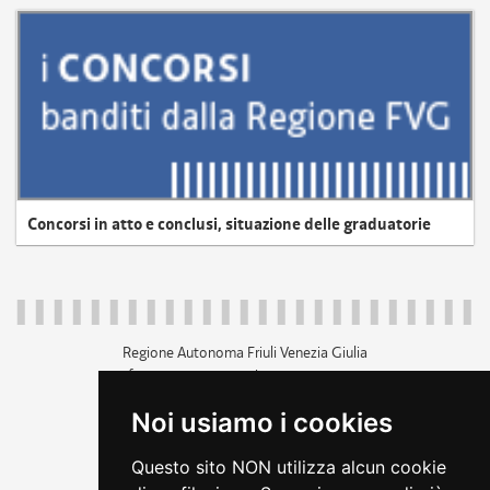
Concorsi in atto e conclusi, situazione delle graduatorie
Regione Autonoma Friuli Venezia Giulia
c.f. 80014930327; p.iva 00526040324
piazza Unità d'Italia 1 Trieste
Noi usiamo i cookies
+39 040 3771111
regione.friuliveneziagiulia@certregione.fvg.it
Questo sito NON utilizza alcun cookie
amministrazione trasparente