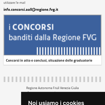
utilizzare l'e-mail
info.concorsi.aall@regione.fvg.it
Concorsi in atto e conclusi, situazione delle graduatorie
Regione Autonoma Friuli Venezia Giulia
c.f. 80014930327; p.iva 00526040324
piazza Unità d'Italia 1 Trieste
Noi usiamo i cookies
+39 040 3771111