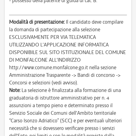
- possesso della patente di guida di cat. B.
Modalità di presentazione:
Il candidato deve compilare
la domanda di partecipazione alla selezione
ESCLUSIVAMENTE PER VIA TELEMATICA
UTILIZZANDO L’APPLICAZIONE INFORMATICA
DISPONIBILE SUL SITO ISTITUZIONALE DEL COMUNE
DI MONFALCONE ALL’INDIRIZZO
http://www.comune.monfalcone.go.it nella sezione
Amministrazione Trasparente -> Bandi di concorso ->
Concorsi e selezioni (vedi avviso).
Note:
La selezione è finalizzata alla formazione di una
graduatoria di istruttore amministrativo per n. 4
assunzioni a tempo pieno e determinato presso il
Servizio Sociale dei Comuni dell’Ambito territoriale
“Carso Isonzo Adriatico” (SCC) e per eventuali ulteriori
necessità che si dovessero verificare presso i servizi
dell’Ente, nei limiti e con le modalità previste dalla