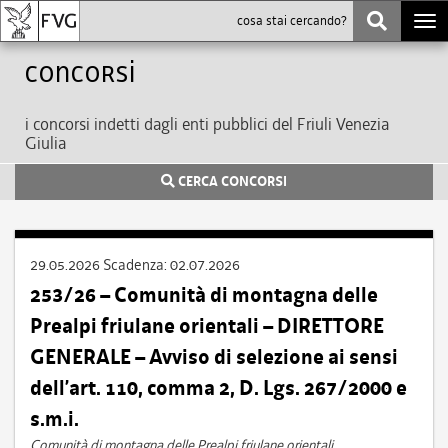
Togg
navi
Concorsi
i concorsi indetti dagli enti pubblici del Friuli Venezia
Giulia
CERCA CONCORSI
29.05.2026
Scadenza:
02.07.2026
253/26 – Comunità di montagna delle
Prealpi friulane orientali – DIRETTORE
GENERALE – Avviso di selezione ai sensi
dell’art. 110, comma 2, D. Lgs. 267/2000 e
s.m.i.
Comunità di montagna delle Prealpi friulane orientali