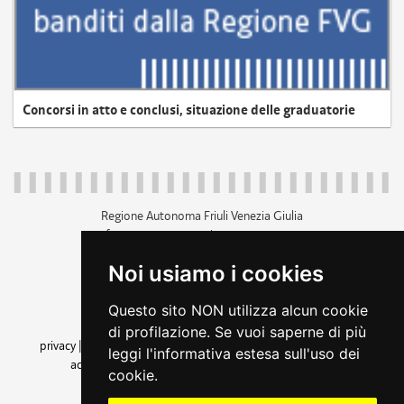
Concorsi in atto e conclusi, situazione delle graduatorie
Regione Autonoma Friuli Venezia Giulia
c.f. 80014930327; p.iva 00526040324
piazza Unità d'Italia 1 Trieste
Noi usiamo i cookies
+39 040 3771111
regione.friuliveneziagiulia@certregione.fvg.it
Questo sito NON utilizza alcun cookie
amministrazione trasparente
di profilazione. Se vuoi saperne di più
privacy
|
cookie
|
note legali
|
accessibilità
|
rss
|
dichiarazione di
leggi l'informativa estesa sull'uso dei
accessibilità
|
feedback
|
cambio preferenze cookie
cookie.
seguici su