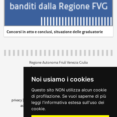
Concorsi in atto e conclusi, situazione delle graduatorie
Regione Autonoma Friuli Venezia Giulia
c.f. 80014930327; p.iva 00526040324
piazza Unità d'Italia 1 Trieste
Noi usiamo i cookies
+39 040 3771111
regione.friuliveneziagiulia@certregione.fvg.it
Questo sito NON utilizza alcun cookie
amministrazione trasparente
di profilazione. Se vuoi saperne di più
privacy
|
cookie
|
note legali
|
accessibilità
|
rss
|
dichiarazione di
leggi l'informativa estesa sull'uso dei
accessibilità
|
feedback
|
cambio preferenze cookie
cookie.
seguici su