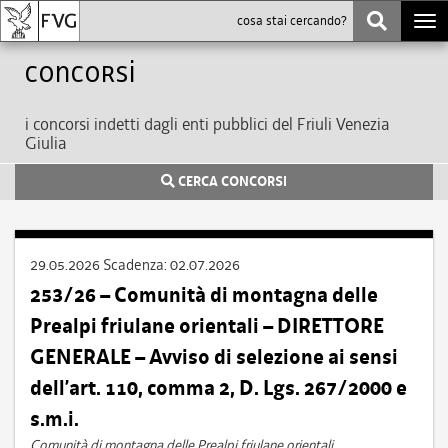
Togg
navi
Concorsi
i concorsi indetti dagli enti pubblici del Friuli Venezia
Giulia
CERCA CONCORSI
29.05.2026
Scadenza:
02.07.2026
253/26 – Comunità di montagna delle
Prealpi friulane orientali – DIRETTORE
GENERALE – Avviso di selezione ai sensi
dell’art. 110, comma 2, D. Lgs. 267/2000 e
s.m.i.
Comunità di montagna delle Prealpi friulane orientali