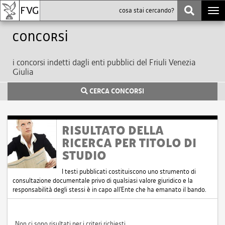
Togg
navi
Concorsi
i concorsi indetti dagli enti pubblici del Friuli Venezia
Giulia
CERCA CONCORSI
RISULTATO DELLA
RICERCA PER TITOLO DI
STUDIO
I testi pubblicati costituiscono uno strumento di
consultazione documentale privo di qualsiasi valore giuridico e la
responsabilità degli stessi è in capo all'Ente che ha emanato il bando.
Non ci sono risultati per i criteri richiesti.