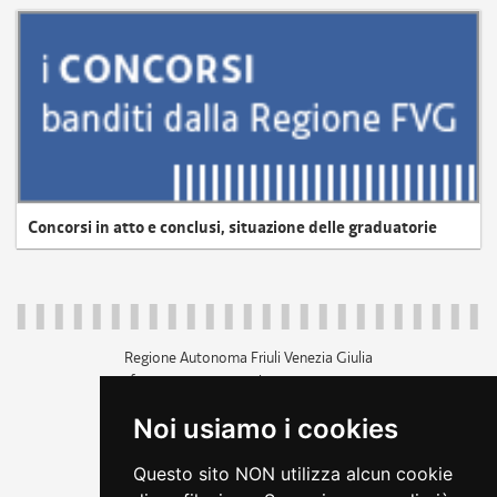
Concorsi in atto e conclusi, situazione delle graduatorie
Regione Autonoma Friuli Venezia Giulia
c.f. 80014930327; p.iva 00526040324
piazza Unità d'Italia 1 Trieste
Noi usiamo i cookies
+39 040 3771111
regione.friuliveneziagiulia@certregione.fvg.it
Questo sito NON utilizza alcun cookie
amministrazione trasparente