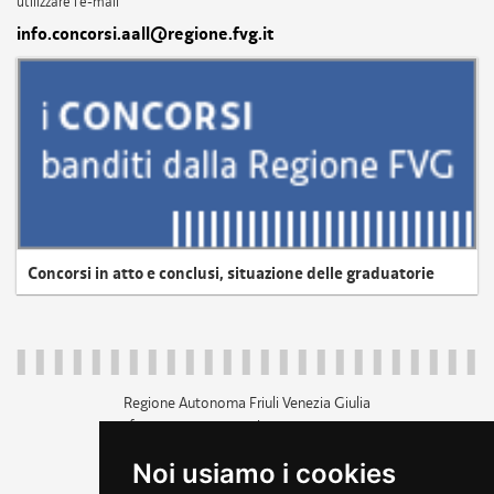
utilizzare l'e-mail
info.concorsi.aall@regione.fvg.it
Concorsi in atto e conclusi, situazione delle graduatorie
Regione Autonoma Friuli Venezia Giulia
c.f. 80014930327; p.iva 00526040324
piazza Unità d'Italia 1 Trieste
Noi usiamo i cookies
+39 040 3771111