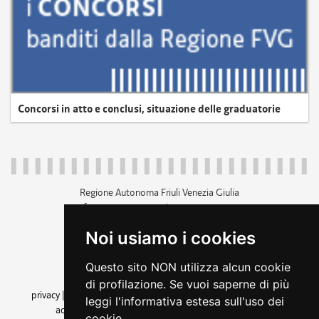
Concorsi in atto e conclusi, situazione delle graduatorie
Regione Autonoma Friuli Venezia Giulia
c.f. 80014930327; p.iva 00526040324
piazza Unità d'Italia 1 Trieste
Noi usiamo i cookies
+39 040 3771111
regione.friuliveneziagiulia@certregione.fvg.it
Questo sito NON utilizza alcun cookie
amministrazione trasparente
di profilazione. Se vuoi saperne di più
privacy
|
cookie
|
note legali
|
accessibilità
|
rss
|
dichiarazione di
leggi l'informativa estesa sull'uso dei
accessibilità
|
feedback
|
cambio preferenze cookie
cookie.