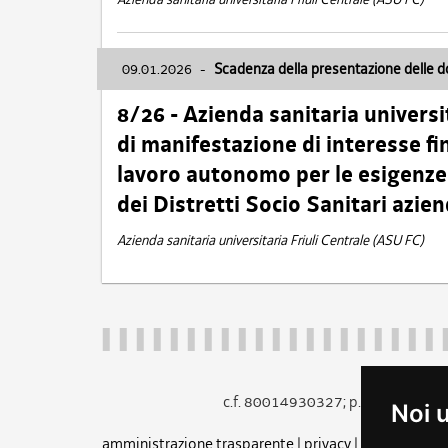
09.01.2026
-
Scadenza della presentazione delle 
8/26 - Azienda sanitaria universi
di manifestazione di interesse fin
lavoro autonomo per le esigenze 
dei Distretti Socio Sanitari azien
Azienda sanitaria universitaria Friuli Centrale (ASU FC)
c.f. 80014930327; p.iva 005260
Noi 
amministrazione trasparente
|
privacy
|
cookie
|
note 