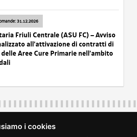
domande: 31.12.2026
taria Friuli Centrale (ASU FC) – Avviso
alizzato all’attivazione di contratti di
delle Aree Cure Primarie nell’ambito
dali
Regione Autonoma Friuli Venezia Giulia
40324
|
piazza Unità d'Italia 1 Trieste
|
+39 040 3771111
|
regione.fri
usiamo i cookies
legali
|
accessibilità
|
rss
|
dichiarazione di accessibilità
|
feedback
|
c