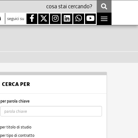
i
seguici su
Toggle
navigation
CERCA PER
per parola chiave
per titolo di studio
per tipo di contratto