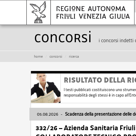
Concorsi
i concorsi indetti 
home
concorsi
ricerca
RISULTATO DELLA RI
I testi pubblicati costituiscono uno strume
responsabilità degli stessi è in capo all'E
05.08.2026
-
Scadenza della presentazione delle 
332/26 – Azienda Sanitaria Friul