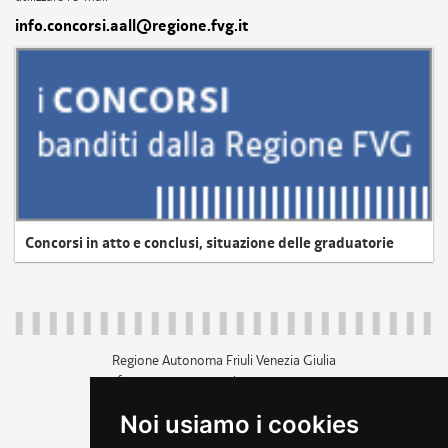
info.concorsi.aall@regione.fvg.it
Concorsi in atto e conclusi, situazione delle graduatorie
Regione Autonoma Friuli Venezia Giulia
c.f. 80014930327; p.iva 00526040324
piazza Unità d'Italia 1 Trieste
Noi usiamo i cookies
+39 040 3771111
regione.friuliveneziagiulia@certregione.fvg.it