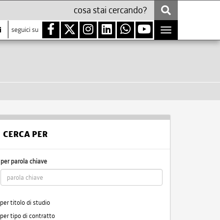
i
seguici su
Toggle
navigation
CERCA PER
per parola chiave
per titolo di studio
per tipo di contratto