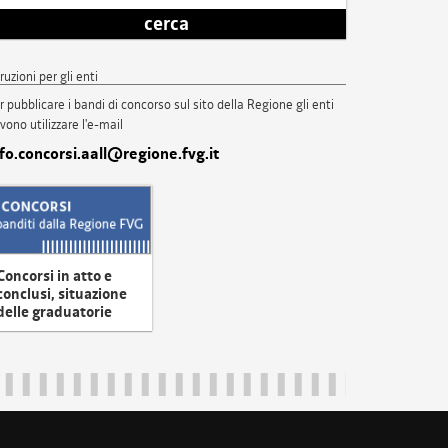
cerca
truzioni per gli enti
r pubblicare i bandi di concorso sul sito della Regione gli enti
vono utilizzare l'e-mail
nfo.concorsi.aall@regione.fvg.it
Concorsi in atto e
conclusi, situazione
delle graduatorie
uliveneziagiulia@certregione.fvg.it