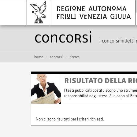
Concorsi
i concorsi indetti 
home
concorsi
ricerca
RISULTATO DELLA RI
I testi pubblicati costituiscono uno strume
responsabilità degli stessi è in capo all'E
Non ci sono risultati per i criteri richiesti.