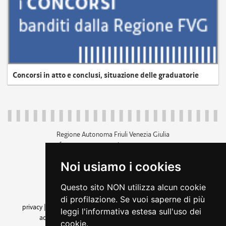
Concorsi in atto e conclusi, situazione delle graduatorie
Regione Autonoma Friuli Venezia Giulia
c.f. 80014930327; p.iva 00526040324
piazza Unità d'Italia 1 Trieste
Noi usiamo i cookies
+39 040 3771111
regione.friuliveneziagiulia@certregione.fvg.it
Questo sito NON utilizza alcun cookie
amministrazione trasparente
di profilazione. Se vuoi saperne di più
privacy
|
cookie
|
note legali
|
accessibilità
|
rss
|
dichiarazione di
leggi l'informativa estesa sull'uso dei
accessibilità
|
feedback
|
cambio preferenze cookie
cookie.