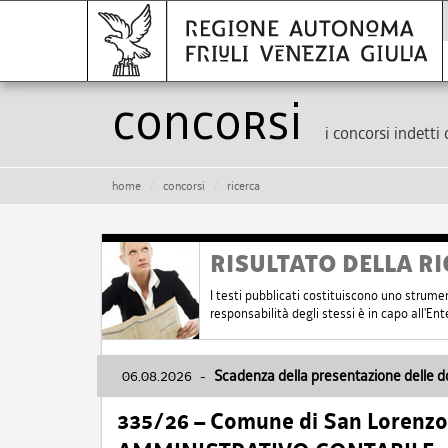
Concorsi
i concorsi indetti 
home
concorsi
ricerca
RISULTATO DELLA RI
I testi pubblicati costituiscono uno strume
responsabilità degli stessi è in capo all'E
06.08.2026
-
Scadenza della presentazione delle 
335/26 – Comune di San Lorenzo 