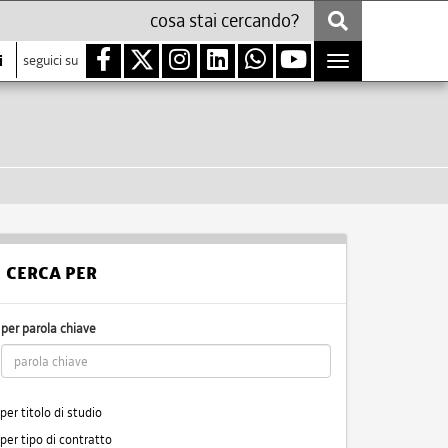
i
seguici su
Toggle
navigation
CERCA PER
per parola chiave
per titolo di studio
per tipo di contratto