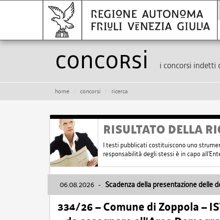
Concorsi
i concorsi indetti 
home
concorsi
ricerca
RISULTATO DELLA RI
I testi pubblicati costituiscono uno strume
responsabilità degli stessi è in capo all'E
06.08.2026
-
Scadenza della presentazione delle 
334/26 – Comune di Zoppola – 