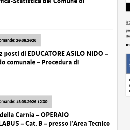
fica-Statistica del Comune di
is
pe
de
domande: 20.08.2026
i
 2 posti di EDUCATORE ASILO NIDO –
nido comunale – Procedura di
domande: 18.09.2026 12:00
della Carnia – OPERAIO
US – Cat. B – presso l’Area Tecnico