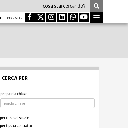
i
seguici su
Toggle
navigation
CERCA PER
per parola chiave
per titolo di studio
per tipo di contratto