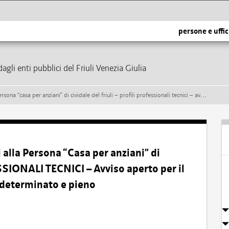
persone e uffic
dagli enti pubblici del Friuli Venezia Giulia
 cividale del friuli – profili professionali tecnici – avviso aperto per il reclutamento temporaneo a tempo determinato e pieno
 alla Persona “Casa per anziani” di
SSIONALI TECNICI – Avviso aperto per il
determinato e pieno