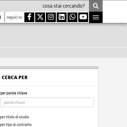
i
seguici su
Toggle
navigation
CERCA PER
per parola chiave
per titolo di studio
per tipo di contratto