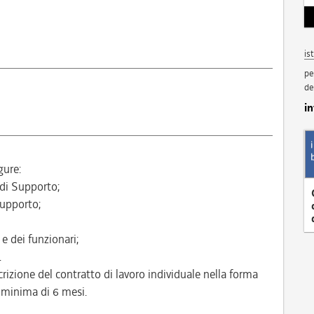
is
pe
de
i
gure:
 di Supporto;
Supporto;
 e dei funzionari;
.
crizione del contratto di lavoro individuale nella forma
 minima di 6 mesi.