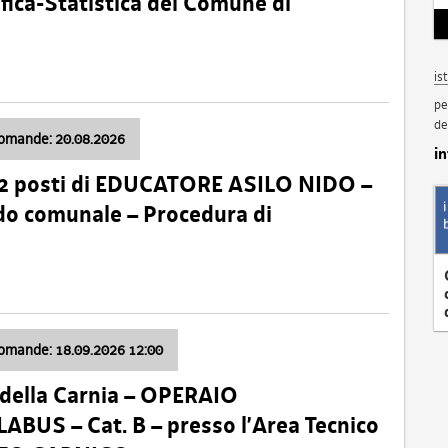
fica-Statistica del Comune di
is
pe
de
domande: 20.08.2026
i
 2 posti di EDUCATORE ASILO NIDO –
nido comunale – Procedura di
domande: 18.09.2026 12:00
della Carnia – OPERAIO
US – Cat. B – presso l’Area Tecnico