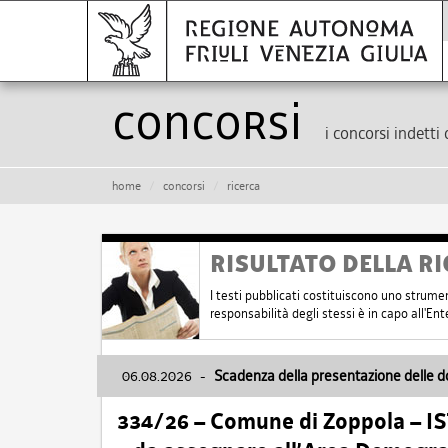
Concorsi
i concorsi indetti 
home
concorsi
ricerca
RISULTATO DELLA RI
I testi pubblicati costituiscono uno strume
responsabilità degli stessi è in capo all'E
06.08.2026
-
Scadenza della presentazione delle 
334/26 – Comune di Zoppola – 