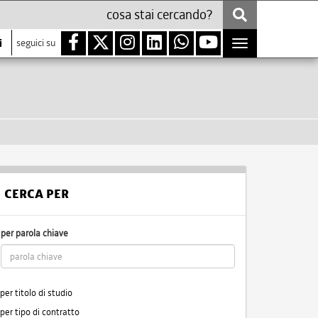
i
seguici su
Toggle
navigation
CERCA PER
per parola chiave
per titolo di studio
per tipo di contratto