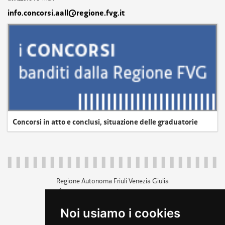
info.concorsi.aall@regione.fvg.it
Concorsi in atto e conclusi, situazione delle graduatorie
Regione Autonoma Friuli Venezia Giulia
c.f. 80014930327; p.iva 00526040324
piazza Unità d'Italia 1 Trieste
Noi usiamo i cookies
+39 040 3771111
regione.friuliveneziagiulia@certregione.fvg.it