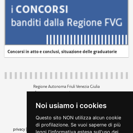
Concorsi in atto e conclusi, situazione delle graduatorie
Regione Autonoma Friuli Venezia Giulia
c.f. 80014930327; p.iva 00526040324
piazza Unità d'Italia 1 Trieste
Noi usiamo i cookies
+39 040 3771111
regione.friuliveneziagiulia@certregione.fvg.it
Questo sito NON utilizza alcun cookie
amministrazione trasparente
di profilazione. Se vuoi saperne di più
privacy
|
cookie
|
note legali
|
accessibilità
|
rss
|
dichiarazione di
leggi l'informativa estesa sull'uso dei