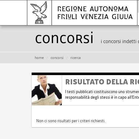
Concorsi
i concorsi indetti 
home
concorsi
ricerca
RISULTATO DELLA RI
I testi pubblicati costituiscono uno strume
responsabilità degli stessi è in capo all'E
Non ci sono risultati per i criteri richiesti.