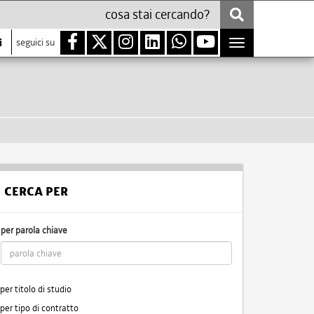
i
seguici su
Toggle
navigation
CERCA PER
per parola chiave
per titolo di studio
per tipo di contratto