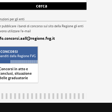
cerca
truzioni per gli enti
r pubblicare i bandi di concorso sul sito della Regione gli enti
vono utilizzare l'e-mail
nfo.concorsi.aall@regione.fvg.it
Concorsi in atto e
conclusi, situazione
delle graduatorie
uliveneziagiulia@certregione.fvg.it