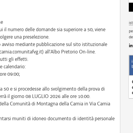
me
is
ui il numero delle domande sia superiore a 50, viene
pe
svolgere una preselezione.
de
to avviso mediante pubblicazione sul sito istituzionale
i
rnia.comunitafvg.it) all’Albo Pretorio On-line.
tti gli effetti.
e calendario:
ore 09:00;
a 50 e si procedesse allo svolgimento della prova di
terrà il giorno 08 LUGLIO 2026 alle ore 10.00.
della Comunità di Montagna della Carnia in Via Carnia
entarsi muniti di idoneo documento di identità personale