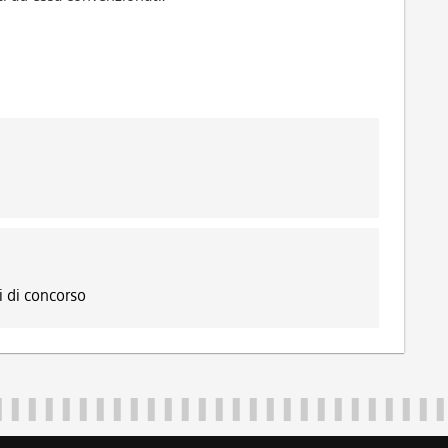
 di concorso
Regione Autonoma Friuli Venezia Giulia