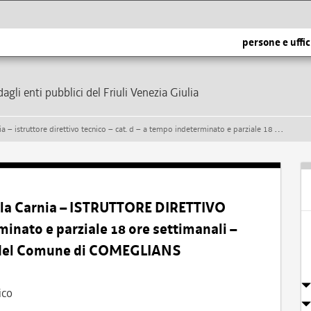
persone e uffic
dagli enti pubblici del Friuli Venezia Giulia
ico – cat. d – a tempo indeterminato e parziale 18 ore settimanali – presso l’area tecnico manutentiva del comune di comeglians
lla Carnia – ISTRUTTORE DIRETTIVO
inato e parziale 18 ore settimanali –
a del Comune di COMEGLIANS
ico