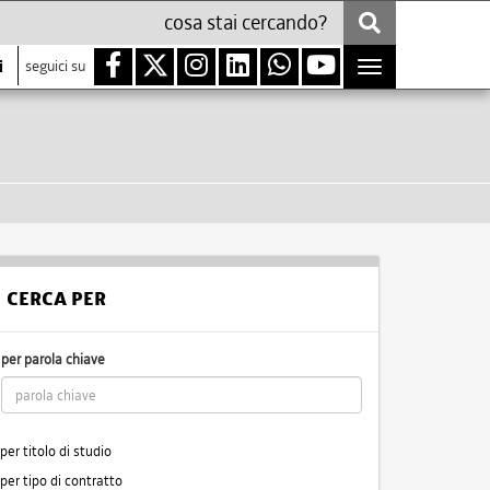
i
seguici su
Toggle
navigation
CERCA PER
per parola chiave
per titolo di studio
per tipo di contratto