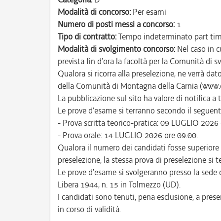
Modalità di concorso:
Per esami
Numero di posti messi a concorso:
1
Tipo di contratto:
Tempo indeterminato part ti
Modalità di svolgimento concorso:
Nel caso in c
prevista fin d’ora la facoltà per la Comunità di 
Qualora si ricorra alla preselezione, ne verrà da
della Comunità di Montagna della Carnia (www.ca
La pubblicazione sul sito ha valore di notifica a tu
Le prove d’esame si terranno secondo il seguent
- Prova scritta teorico-pratica: 09 LUGLIO 2026 
- Prova orale: 14 LUGLIO 2026 ore 09.00.
Qualora il numero dei candidati fosse superiore 
preselezione, la stessa prova di preselezione si 
Le prove d’esame si svolgeranno presso la sede 
Libera 1944, n. 15 in Tolmezzo (UD).
I candidati sono tenuti, pena esclusione, a pres
in corso di validità.