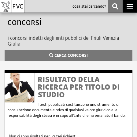
Togg
navi
Concorsi
i concorsi indetti dagli enti pubblici del Friuli Venezia
Giulia
CERCA CONCORSI
RISULTATO DELLA
RICERCA PER TITOLO DI
STUDIO
I testi pubblicati costituiscono uno strumento di
consultazione documentale privo di qualsiasi valore giuridico e la
responsabilità degli stessi è in capo all'Ente che ha emanato il bando.
Non ci sono risultati per i criteri richiesti.