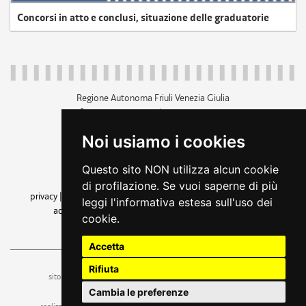
Concorsi in atto e conclusi, situazione delle graduatorie
Regione Autonoma Friuli Venezia Giulia
c.f. 80014930327; p.iva 00526040324
piazza Unità d'Italia 1 Trieste
Noi usiamo i cookies
+39 040 3771111
regione.friuliveneziagiulia@certregione.fvg.it
Questo sito NON utilizza alcun cookie
amministrazione trasparente
di profilazione. Se vuoi saperne di più
privacy
|
cookie
|
note legali
|
accessibilità
|
rss
|
dichiarazione di
leggi l'informativa estesa sull'uso dei
accessibilità
|
feedback
|
cambio preferenze cookie
cookie.
seguici su
Accetta
Rifiuta
ufficio stampa e comunicazione
sito a cura dell'
Cambia le preferenze