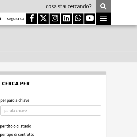
i
seguici su
Toggle
navigation
CERCA PER
per parola chiave
per titolo di studio
per tipo di contratto