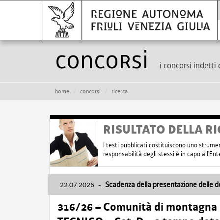
Concorsi
i concorsi indetti 
home
concorsi
ricerca
RISULTATO DELLA RI
I testi pubblicati costituiscono uno strume
responsabilità degli stessi è in capo all'E
22.07.2026
-
Scadenza della presentazione delle 
316/26 – Comunità di montagna