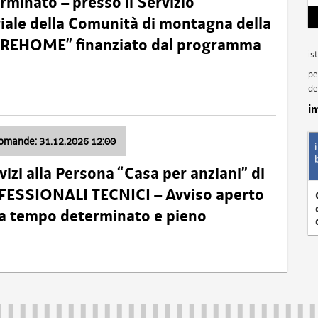
minato – presso il Servizio
oriale della Comunità di montagna della
o “REHOME” finanziato dal programma
is
pe
de
i
domande: 31.12.2026 12:00
izi alla Persona “Casa per anziani” di
ROFESSIONALI TECNICI – Avviso aperto
 a tempo determinato e pieno