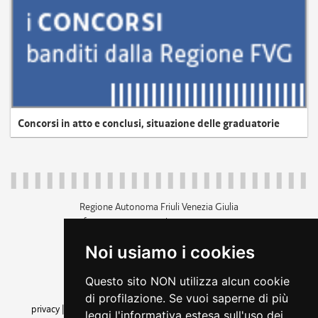
Concorsi in atto e conclusi, situazione delle graduatorie
Regione Autonoma Friuli Venezia Giulia
c.f. 80014930327; p.iva 00526040324
piazza Unità d'Italia 1 Trieste
Noi usiamo i cookies
+39 040 3771111
regione.friuliveneziagiulia@certregione.fvg.it
Questo sito NON utilizza alcun cookie
amministrazione trasparente
di profilazione. Se vuoi saperne di più
privacy
|
cookie
|
note legali
|
accessibilità
|
rss
|
dichiarazione di
leggi l'informativa estesa sull'uso dei