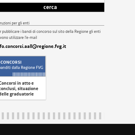
cerca
truzioni per gli enti
r pubblicare i bandi di concorso sul sito della Regione gli enti
vono utilizzare l'e-mail
nfo.concorsi.aall@regione.fvg.it
Concorsi in atto e
conclusi, situazione
delle graduatorie
uliveneziagiulia@certregione.fvg.it