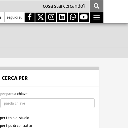
i
seguici su
Toggle
navigation
CERCA PER
per parola chiave
per titolo di studio
per tipo di contratto