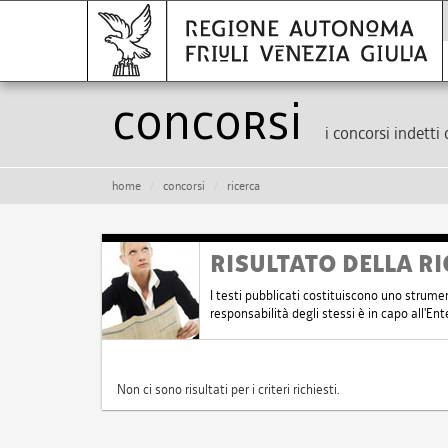
Concorsi
i concorsi indetti 
home
concorsi
ricerca
RISULTATO DELLA RI
I testi pubblicati costituiscono uno strume
responsabilità degli stessi è in capo all'E
Non ci sono risultati per i criteri richiesti.