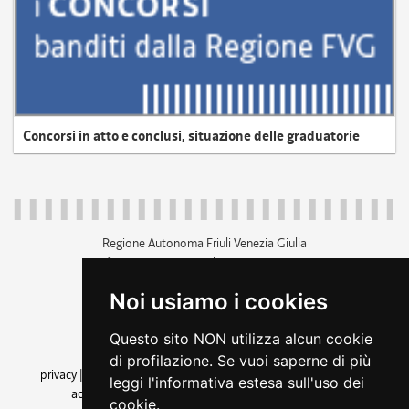
Concorsi in atto e conclusi, situazione delle graduatorie
Regione Autonoma Friuli Venezia Giulia
c.f. 80014930327; p.iva 00526040324
piazza Unità d'Italia 1 Trieste
Noi usiamo i cookies
+39 040 3771111
regione.friuliveneziagiulia@certregione.fvg.it
Questo sito NON utilizza alcun cookie
amministrazione trasparente
di profilazione. Se vuoi saperne di più
privacy
|
cookie
|
note legali
|
accessibilità
|
rss
|
dichiarazione di
leggi l'informativa estesa sull'uso dei
accessibilità
|
feedback
|
cambio preferenze cookie
cookie.