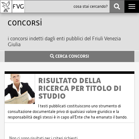
Togg
navi
Concorsi
i concorsi indetti dagli enti pubblici del Friuli Venezia
Giulia
CERCA CONCORSI
RISULTATO DELLA
RICERCA PER TITOLO DI
STUDIO
I testi pubblicati costituiscono uno strumento di
consultazione documentale privo di qualsiasi valore giuridico e la
responsabilità degli stessi è in capo all'Ente che ha emanato il bando.
Non ci sono risultati per i criteri richiesti.