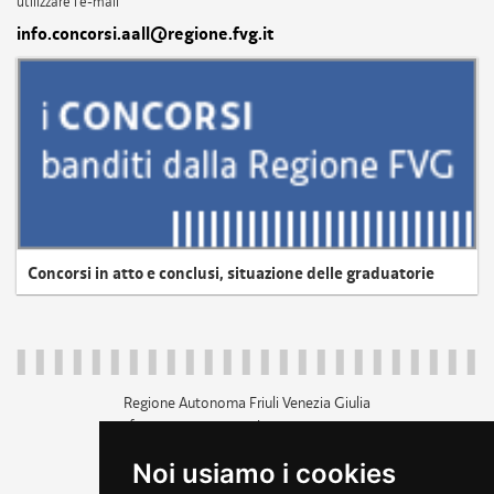
utilizzare l'e-mail
info.concorsi.aall@regione.fvg.it
Concorsi in atto e conclusi, situazione delle graduatorie
Regione Autonoma Friuli Venezia Giulia
c.f. 80014930327; p.iva 00526040324
piazza Unità d'Italia 1 Trieste
Noi usiamo i cookies
+39 040 3771111