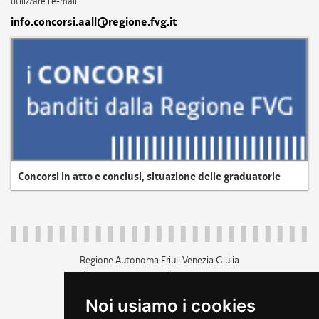
utilizzare l'e-mail
info.concorsi.aall@regione.fvg.it
Concorsi in atto e conclusi, situazione delle graduatorie
Regione Autonoma Friuli Venezia Giulia
c.f. 80014930327; p.iva 00526040324
piazza Unità d'Italia 1 Trieste
Noi usiamo i cookies
+39 040 3771111