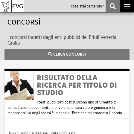
Togg
navi
Concorsi
i concorsi indetti dagli enti pubblici del Friuli Venezia
Giulia
CERCA CONCORSI
RISULTATO DELLA
RICERCA PER TITOLO DI
STUDIO
I testi pubblicati costituiscono uno strumento di
consultazione documentale privo di qualsiasi valore giuridico e la
responsabilità degli stessi è in capo all'Ente che ha emanato il bando.
Non ci sono risultati per i criteri richiesti.