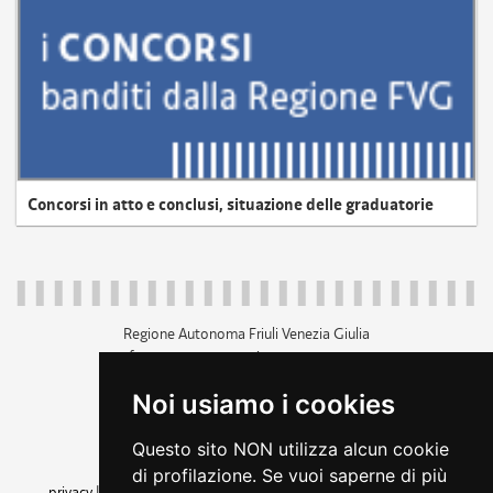
Concorsi in atto e conclusi, situazione delle graduatorie
Regione Autonoma Friuli Venezia Giulia
c.f. 80014930327; p.iva 00526040324
piazza Unità d'Italia 1 Trieste
Noi usiamo i cookies
+39 040 3771111
regione.friuliveneziagiulia@certregione.fvg.it
Questo sito NON utilizza alcun cookie
amministrazione trasparente
di profilazione. Se vuoi saperne di più
privacy
|
cookie
|
note legali
|
accessibilità
|
rss
|
dichiarazione di