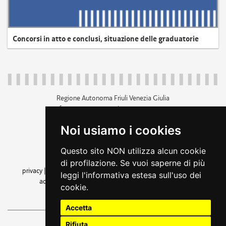
Concorsi in atto e conclusi, situazione delle graduatorie
Regione Autonoma Friuli Venezia Giulia
c.f. 80014930327; p.iva 00526040324
piazza Unità d'Italia 1 Trieste
Noi usiamo i cookies
+39 040 3771111
regione.friuliveneziagiulia@certregione.fvg.it
Questo sito NON utilizza alcun cookie
amministrazione trasparente
di profilazione. Se vuoi saperne di più
privacy
|
cookie
|
note legali
|
accessibilità
|
rss
|
dichiarazione di
leggi l'informativa estesa sull'uso dei
accessibilità
|
feedback
|
cambio preferenze cookie
cookie.
seguici su
Accetta
Rifiuta